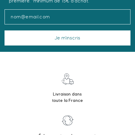
première. *minimum de 15€ d'achat.
produit
Je m'inscris
Livraison dans
toute la France