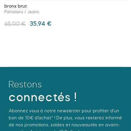
bronx brut
Pantalons / Jeans
Le
Le
35,94
€
65,00
€
prix
prix
initial
actuel
Ce
était :
est :
produit
65,00 €.
35,94 €.
a
plusieurs
variations.
Les
options
Restons
peuvent
être
connectés !
choisies
sur
Abonnez vous à notre newsletter pour profiter d'un
la
bon de 10€ d'achat* ! De plus, vous resterez informé
page
de nos promotions, soldes et nouveautés en avant-
du