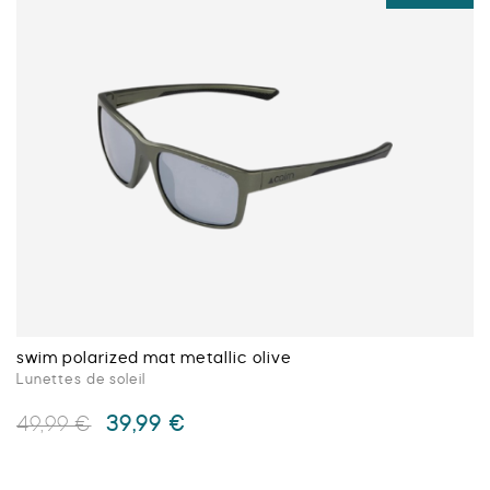
plusieurs
variations.
Les
options
peuvent
être
choisies
sur
la
page
du
produit
swim polarized mat metallic olive
Lunettes de soleil
Le
Le
39,99
€
49,99
€
prix
prix
initial
actuel
Ce
était :
est :