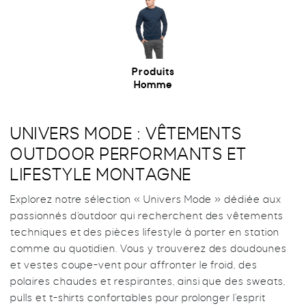
VÉLO
MONTAGNE
GLISSE
PROMOTIONS
VÉLO
MONTAGNE
Produits
Mon compte
Homme
Favoris
UNIVERS MODE : VÊTEMENTS
OUTDOOR PERFORMANTS ET
LIFESTYLE MONTAGNE
Explorez notre sélection « Univers Mode » dédiée aux
passionnés d’outdoor qui recherchent des vêtements
techniques et des pièces lifestyle à porter en station
comme au quotidien. Vous y trouverez des doudounes
et vestes coupe-vent pour affronter le froid, des
polaires chaudes et respirantes, ainsi que des sweats,
pulls et t-shirts confortables pour prolonger l’esprit