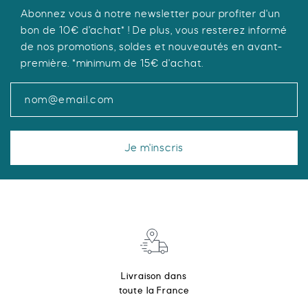
page
Abonnez vous à notre newsletter pour profiter d'un
du
bon de 10€ d'achat* ! De plus, vous resterez informé
produit
de nos promotions, soldes et nouveautés en avant-
première. *minimum de 15€ d'achat.
Je m'inscris
Livraison dans
toute la France