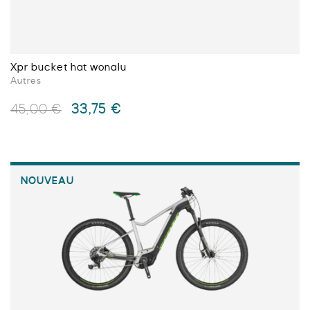
Xpr bucket hat wonalu
Autres
Le
Le
33,75
€
45,00
€
prix
prix
initial
actuel
Ce
était :
est :
produit
45,00 €.
33,75 €.
a
NOUVEAU
plusieurs
variations.
Les
options
peuvent
être
choisies
sur