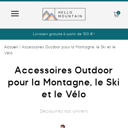
0
Recherche
Livraison gratuite à partir de 100 € !
de
produits
Accueil
/ Accessoires Outdoor pour la Montagne, le Ski et le
Vélo
UNIVERS
Accessoires Outdoor
MODE
HOMME
pour la Montagne, le Ski
GLISSE
MODE
FEMME
et le Vélo
MONTAGNE
GLISSE
MODE
ENFANTS
Découvrez nos univers
VÉLO
MONTAGNE
GLISSE
MODE
NOS MARQUES