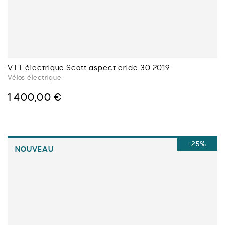
la
page
du
produit
VTT électrique Scott aspect eride 30 2019
Vélos électrique
1 400,00
€
Ce
produit
a
-25%
NOUVEAU
plusieurs
variations.
Les
options
peuvent
être