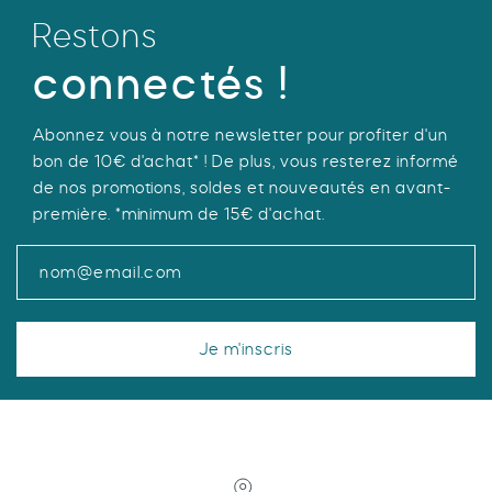
être
Restons
choisies
sur
connectés !
la
page
Abonnez vous à notre newsletter pour profiter d'un
du
bon de 10€ d'achat* ! De plus, vous resterez informé
produit
de nos promotions, soldes et nouveautés en avant-
première. *minimum de 15€ d'achat.
Je m'inscris