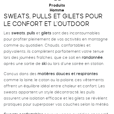
VÉLO
MONTAGNE
Produits
GLISSE
PROMOTIONS
Homme
SWEATS, PULLS ET GILETS POUR
VÉLO
MONTAGNE
LE CONFORT ET L’OUTDOOR
Mon compte
Les
sweats
,
pulls
et
gilets
sont des incontournables
pour profiter pleinement de vos activités en montagne
Favoris
comme au quotidien. Chauds, confortables et
polyvalents, ils complètent parfaitement votre tenue
lors des journées fraîches, que ce soit en
randonnée
,
après une sortie de
ski
ou lors d’une soirée en station.
Conçus dans des
matières douces et respirantes
comme la laine, le coton ou la polaire, ces vêtements
offrent un équilibre idéal entre chaleur et confort. Les
sweats apportent un style décontracté, les pulls
assurent une isolation efficace et les gilets se révèlent
pratiques pour superposer vos couches selon la météo.