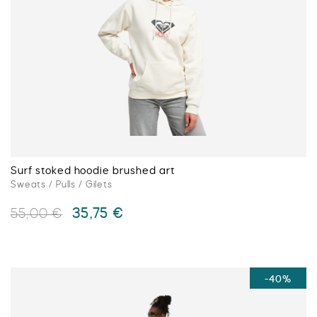
peuvent
être
choisies
sur
la
page
du
produit
Surf stoked hoodie brushed art
Sweats / Pulls / Gilets
Le
Le
35,75
€
55,00
€
prix
prix
initial
actuel
Ce
était :
est :
produit
55,00 €.
35,75 €.
a
-40%
plusieurs
variations.