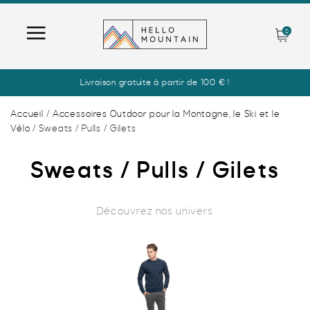
0
Recherche
Livraison gratuite à partir de 100 € !
de
produits
Accueil
/
Accessoires Outdoor pour la Montagne, le Ski et le
Vélo
/ Sweats / Pulls / Gilets
UNIVERS
Sweats / Pulls / Gilets
MODE
HOMME
Découvrez nos univers
GLISSE
MODE
FEMME
MONTAGNE
GLISSE
MODE
ENFANTS
VÉLO
MONTAGNE
GLISSE
MODE
NOS MARQUES