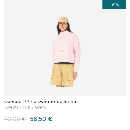
a
-35%
plusieurs
variations.
Les
options
peuvent
être
choisies
sur
la
page
du
produit
Quenda 1/2 zip sweater ballerina
Sweats / Pulls / Gilets
Le
Le
58,50
€
90,00
€
prix
prix
initial
actuel