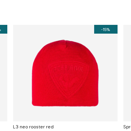
%
-15%
L3 neo rooster red
Spr