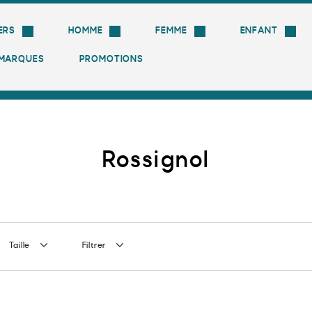
ERS
HOMME
FEMME
ENFANT
MARQUES
PROMOTIONS
Livraison gratuite à partir de 100 € !
Rossignol
Taille
Filtrer