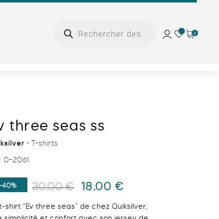
Recherche
de
Add
0
Ajouter au panier
produits
to
wishlist
v three seas ss
ksilver
- T-shirts
:
0-2061
Le
Le
18,00
€
30,00
€
-40%
prix
prix
t-shir
t “Ev three seas” de chez
Quiksilver
,
initial
actuel
ie simplicité et confort avec son jersey de
était :
est :