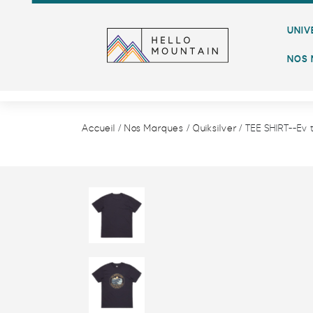
UNIV
Ev three se
NOS 
Accueil
/
Nos Marques
/
Quiksilver
/ TEE SHIRT--Ev 