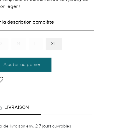
on léger !
30,00 €.
18,00 €.
r la description complète
S
M
L
XL
ntité
Ajouter au panier
dd
RT-
o
shlist
ee
LIVRAISON
as
ai de livraison env.
2-7 jours
ouvrables