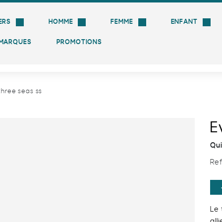
ERS
HOMME
FEMME
ENFANT
as ss
- T-shirts
MARQUES
PROMOTIONS
Livraison gratuite à partir de 100 € !
three seas ss
E
Qui
Ref
Le
all