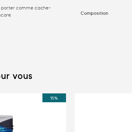
 le porter comme cache-
Composition
ncore.
ur vous
15%