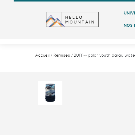
UNIV
polar yout
NOS 
Accueil
/
Remises
/ BUFF-- polar youth darau wate