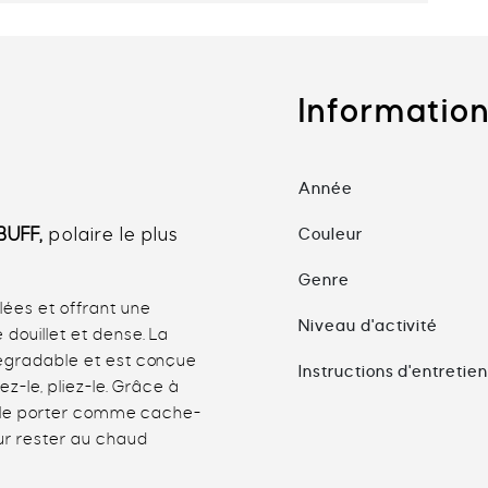
Informatio
Année
BUFF
,
polaire le plus
Couleur
Genre
lées et offrant une
Niveau d'activité
 douillet et dense. La
dégradable et est conçue
Instructions d'entretie
ez-le, pliez-le. Grâce à
ez le porter comme cache-
our rester au chaud