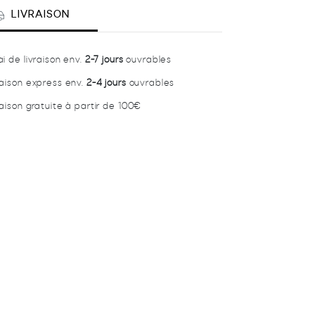
ter
LIVRAISON
ai de livraison env.
2-7 jours
ouvrables
raison express env.
2-4 jours
ouvrables
raison gratuite à partir de 100€