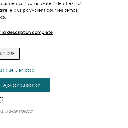
tour de cou
“Darau water” de chez
BUFF
,
initial
actuel
aire le plus polyvalent pour les temps
était :
est :
ids.
29,95 €.
23,96 €.
r la description complète
UNIQUE
lus que 3 en stock -
ntité
Ajouter au panier
FF-
dd
o
ar
shlist
e EAN:
8428927562517
uth
rau