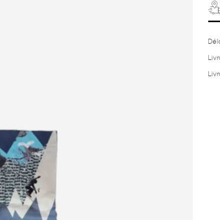
wa
Dél
Liv
Liv