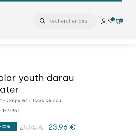
Recherche
de
Add
0
Ajouter au panier
produits
to
wishlist
olar youth darau
ater
f
- Cagoules / Tours de cou
:
1-27367
Le
Le
23,96
€
29,95
€
-20%
prix
prix