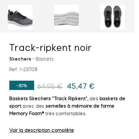
Track-ripkent noir
Skechers
- Baskets
Ref:
1-23708
Le
Le
45,47
€
64,95
€
-30%
prix
prix
Baskets
Skechers
“
Track Ripkent
“,
des
baskets de
initial
actuel
sport
avec des
semelles à mémoire de forme
était :
est :
Memory Foam®
très confortables.
64,95 €.
45,47 €.
Voir la description complète