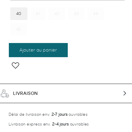
40
41
42
43
44
45
quantité
Ajouter au panier
de
BASKET-
Add
-
to
Track-
wishlist
ripkent
noir
LIVRAISON
Délai de livraison env.
2-7 jours
ouvrables
Livraison express env.
2-4 jours
ouvrables