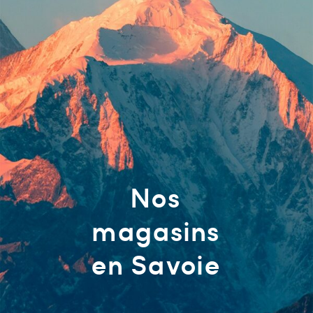
VÉLO
MONTAGNE
GLISSE
PROMOTIONS
VÉLO
MONTAGNE
Mon compte
Favoris
Nos
magasins
en Savoie