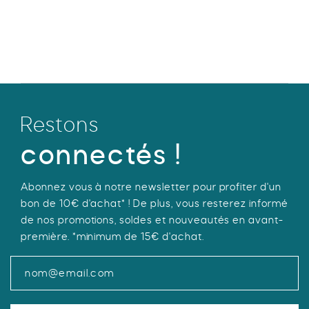
initial
actuel
Ce
était :
est :
produit
49,90 €.
29,94 €.
a
plusieurs
variations.
Les
options
Restons
peuvent
être
connectés !
choisies
sur
Abonnez vous à notre newsletter pour profiter d'un
la
bon de 10€ d'achat* ! De plus, vous resterez informé
page
de nos promotions, soldes et nouveautés en avant-
du
première. *minimum de 15€ d'achat.
produit