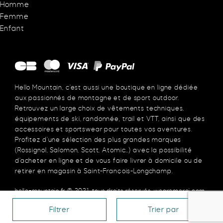
Homme
Femme
Enfant
Hello Mountain, c’est aussi une boutique en ligne dédiée
aux passionnés de montagne et de sport outdoor.
Retrouvez un large choix de vêtements techniques,
équipements de ski, randonnée, trail et VTT, ainsi que des
accessoires et sportswear pour toutes vos aventures.
Profitez d’une sélection des plus grandes marques
(Rossignol, Salomon, Scott, Atomic…) avec la possibilité
d’acheter en ligne et de vous faire livrer à domicile ou de
retirer en magasin à Saint-François-Longchamp.
hello-mountain.fr
© 2021, tous droits réservés.
wearemerci.com
Filtrer
Trier par