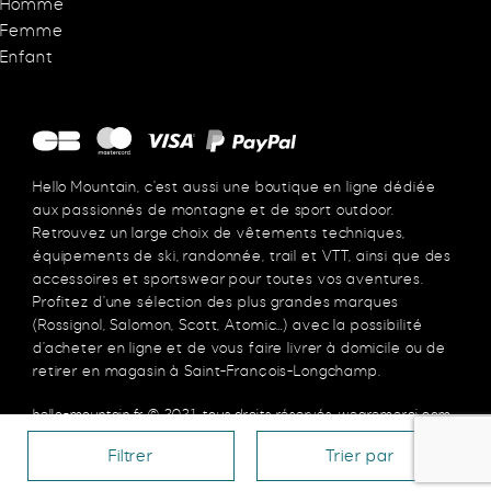
Homme
Femme
Enfant
Hello Mountain, c’est aussi une boutique en ligne dédiée
aux passionnés de montagne et de sport outdoor.
Retrouvez un large choix de vêtements techniques,
équipements de ski, randonnée, trail et VTT, ainsi que des
accessoires et sportswear pour toutes vos aventures.
Profitez d’une sélection des plus grandes marques
(Rossignol, Salomon, Scott, Atomic…) avec la possibilité
d’acheter en ligne et de vous faire livrer à domicile ou de
retirer en magasin à Saint-François-Longchamp.
hello-mountain.fr
© 2021, tous droits réservés.
wearemerci.com
Filtrer
Trier par