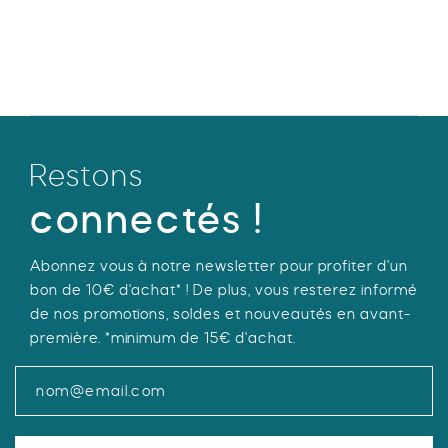
Ce
était :
est :
produit
35,00 €.
17,94 €.
a
plusieurs
variations.
Les
options
Restons
peuvent
être
connectés !
choisies
sur
Abonnez vous à notre newsletter pour profiter d'un
la
bon de 10€ d'achat* ! De plus, vous resterez informé
page
de nos promotions, soldes et nouveautés en avant-
du
première. *minimum de 15€ d'achat.
produit