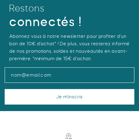
VÉLO
Restons
MONTAGNE
GLISSE
PROMOTIONS
connectés !
VÉLO
MONTAGNE
Mon compte
Abonnez vous à notre newsletter pour profiter d'un
bon de 10€ d'achat* ! De plus, vous resterez informé
de nos promotions, soldes et nouveautés en avant-
Favoris
première. *minimum de 15€ d'achat.
Je m'inscris