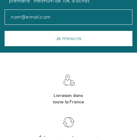
première. *minimum de 15€ d'achat.
produit
Je m'inscris
Livraison dans
toute la France