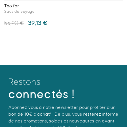
Too far
Sacs de voyage
Le
Le
39,13
€
55,90
€
prix
prix
initial
actuel
Ce
était :
est :
produit
55,90 €.
39,13 €.
a
plusieurs
variations.
Les
options
Restons
peuvent
être
connectés !
choisies
sur
Abonnez vous à notre newsletter pour profiter d'un
la
bon de 10€ d'achat* ! De plus, vous resterez informé
page
de nos promotions, soldes et nouveautés en avant-
du