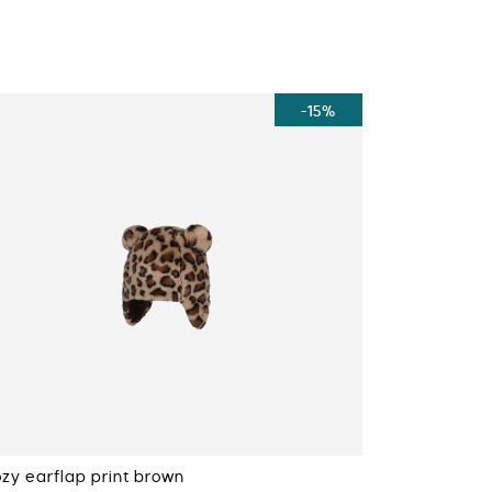
-15%
zy earflap print brown