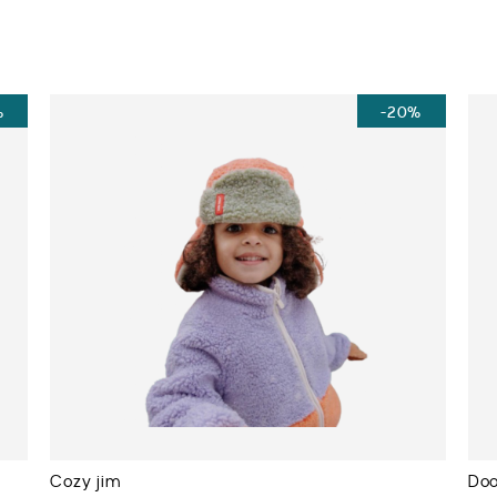
%
-20%
Cozy jim
Doo