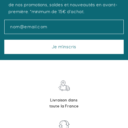
de nos promotions, soldes et nouveautés en avant-
du
première. *minimum de 15€ d'achat.
produit
Je m'inscris
Livraison dans
toute la France