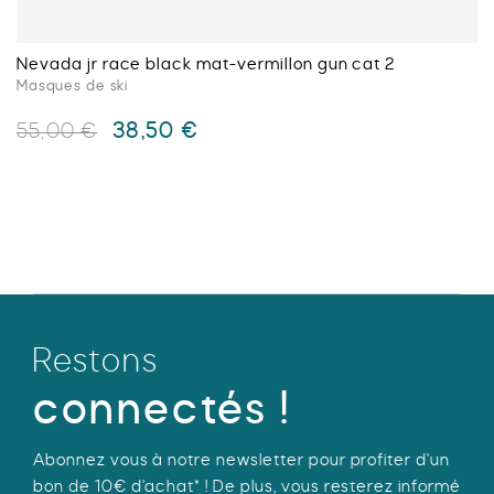
produit
Nevada jr race black mat-vermillon gun cat 2
Masques de ski
Le
Le
38,50
€
55,00
€
prix
prix
initial
actuel
Ce
était :
est :
produit
55,00 €.
38,50 €.
a
plusieurs
variations.
Les
options
Restons
peuvent
être
connectés !
choisies
sur
Abonnez vous à notre newsletter pour profiter d'un
la
bon de 10€ d'achat* ! De plus, vous resterez informé
page