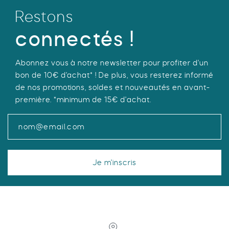
options
Restons
peuvent
être
connectés !
choisies
sur
Abonnez vous à notre newsletter pour profiter d'un
la
bon de 10€ d'achat* ! De plus, vous resterez informé
page
de nos promotions, soldes et nouveautés en avant-
du
première. *minimum de 15€ d'achat.
produit
Je m'inscris